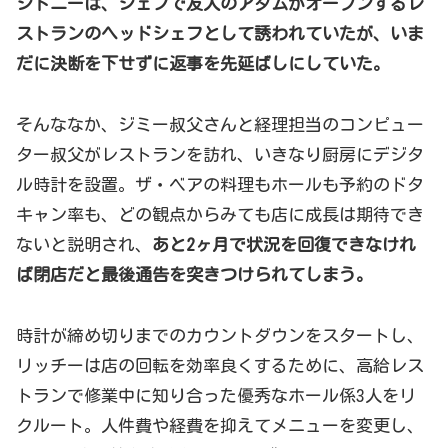
シドニーは、シェフで友人のアダムがオープンするレ
ストランのヘッドシェフとして誘われていたが、いま
だに決断を下せずに
返事を先延ばしにしていた。
そんななか、ジミー叔父さんと経理担当のコンピュー
ター叔父がレストランを訪れ、いきなり厨房にデジタ
ル時計を設置。ザ・ベアの料理もホールも予約のドタ
キャン率も、どの観点からみても店に成長は期待でき
ないと説明され、
あと2ヶ月で状況を回復できなけれ
ば閉店だと最後通告を突きつけられてしまう。
時計が締め切りまでのカウントダウンをスタートし、
リッチーは店の回転を効率良くするために、高給レス
トランで修業中に知り合った優秀なホール係3人をリ
クルート。人件費や経費を抑えてメニューを変更し、