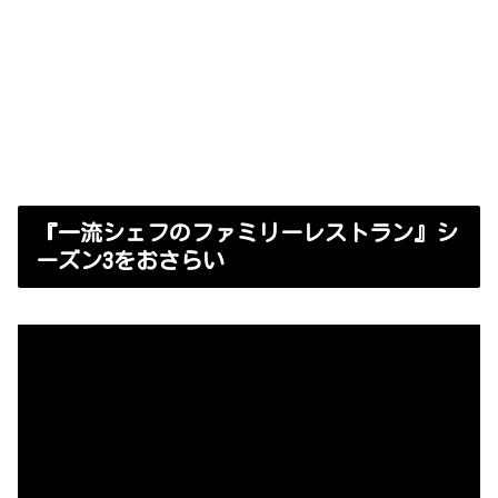
ぎこちないけど確かな再生のステップ
カーミーが抜け出せないループの行方
『一流シェフのファミリーレストラン』シー
ズン4のまとめ
【報告】YouTubeを始めました！
『一流シェフのファミリーレストラン』シ
ーズン3をおさらい