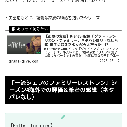
のか？ そして、カーミーが下す決断とは……!?
・実話をもとに、複雑な家族の物語を描いたシリーズ
【衝撃の実話】Disney+配信『グッド・アメ
リカン・ファミリー』ネタバレあり・なし考
察 養子に迎えた少女が大人だった…!?
Disney+配信のHuluドラマ『グッド・アメリカン・ファ
ミリー』は、小人症を患う7歳の少女ナタリアを養子
に迎えたバーネット夫妻が、次第に養女の年齢や生い
立ちに疑念を抱くようになる……というストーリー。
2025.05.12
drama-dive.com
衝撃の実話を基にしたシリーズで何が起きるのか、キ
ャストやあらすじなどネタバレあり・なしでダイブイ
ン（考察）していきます！
『一流シェフのファミリーレストラン』シ
ーズン4海外での評価＆筆者の感想（ネタ
バレなし）
【Rotten Tomatoes】