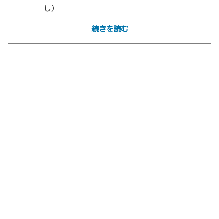
し）
『一流シェフのファミリーレストラン』を
続きを読む
Disney+で視聴しよう！
『一流シェフのファミリーレストラン』シー
ズン4の登場人物＆キャスト
『一流シェフのファミリーレストラン』シー
ズン4の全あらすじ（ネタバレあり）
カーミーとクレアの再会
父親の心臓発作
ティファニーの結婚式
母と息子の和解
カーミーの決断
『一流シェフのファミリーレストラン』シー
ズン4の見どころ・考察（ネタバレあり）
理想と現実の狭間で揺れるカーミー