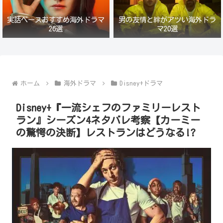
実話ベースおすすめ海外ドラマ
男の友情と絆がアツい海外ドラ
26選
マ20選
ホーム
海外ドラマ
Disney+ドラマ
Disney+『一流シェフのファミリーレスト
ラン』シーズン4ネタバレ考察【カーミー
の驚愕の決断】レストランはどうなる!?