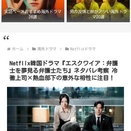
実話ベースおすすめ海外ドラマ
男の友情と絆がアツい海外ドラ
26選
マ20選
ホーム
海外ドラマ
Netflixドラマ
Netflix韓国ドラマ『エスクワイア：弁護
士を夢見る弁護士たち』ネタバレ考察 冷
徹上司×熱血部下の意外な相性に注目！