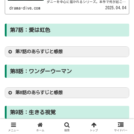
ダニーを中心に描かれるシリーズ。本作で何が起こる
のか、キャストやあらすじなどネタバレあり・なしで
2025.04.04
drama-dive.com
ダイブイン（考察）していきます！
【感想】
第7話：愛は虹色
第7話のあらすじと感想
第8話：ワンダーウーマン
第8話のあらすじと感想
第9話：生きる視覚
メニュー
ホーム
検索
トップ
サイドバー
第9話のあらすじと感想