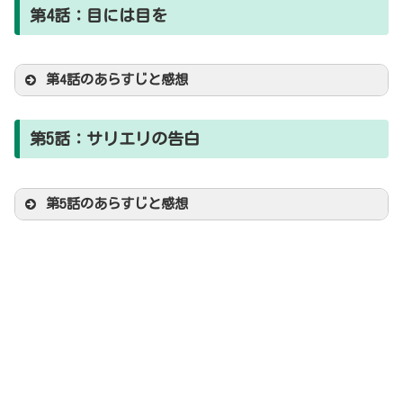
第4話：目には目を
第4話のあらすじと感想
第5話：サリエリの告白
ヒョミンはお茶の途中で恋人ソン
チャンから突然プロポーズされるが、聴覚障害を
第5話のあらすじと感想
持つ双子の妹の存在を告げると、外見と家柄を重
視する彼は態度を硬化させる。
ギボムは精巣がんの手術で不妊となり、将来のた
めに預けた精子をクリニックの過失で失ったと訴
える。