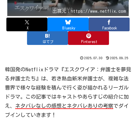
出展元：https://www.netflix.com
X
Bluesky
Facebook
はてブ
Pinterest
2025.07.30
2025.09.25
韓国発のNetflixドラマ『エスクワイア：弁護士を夢見
る弁護士たち』は、
若き熱血新米弁護士
が、複雑な法
曹界で様々な経験を積んで行く姿が描かれるリーガル
ドラマ。
この記事ではキャストやあらすじの紹介に加
え、
ネタバレなしの感想とネタバレありの考察
でダイ
ブインしていきます！