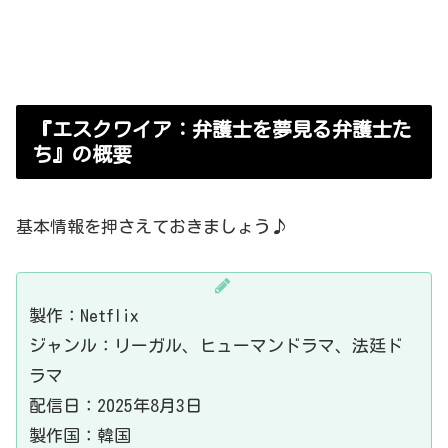
ち』の見どころ・考察（ネタバレあり）
法廷ドラマと人間ドラマの巧みな融合
物語を貫く愛と成長のメッセージ
最終話が描いた愛の多様性と余韻
『エスクワイア：弁護士を夢見る弁護士た
『エスクワイア：弁護士を夢見る弁護士た
ち』の概要
ち』のまとめ
『エスクワイア：弁護士を夢見る弁護士た
基本情報を押さえておきましょう♪
ち』の視聴方法
Netflixおすすめ韓国発の作品3選
製作：Netflix
ジャンル：リーガル、ヒューマンドラマ、法廷ド
ラマ
配信日：2025年8月3日
製作国：韓国