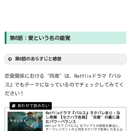
「イ
第6話：愛という名の錯覚
＆ソ法律事務所」は、報道回避と口外禁止を条件
に和解に応じる。さらにソクフンは、1億ウォンの
第6話のあらすじと感想
賠償を勝ち取る。
恋愛関係における“同意”は、Netflixドラマ『パル
ス』でもテーマになっているのでチェックしてみてく
ださい！
ヒョミンは、ソンチャンが他の女性とデー
トしていると耳にしてその場へ赴き、手話で別れ
Netflixドラマ『パルス』ネタバレあり・な
を告げる。
し考察 【セクハラ告発】“合意”の裏に潜
むパワーバランス
Netlixドラマ『パルス』はマイアミの病院を舞台に、
チーフレジデントの上司をセクハラで告発した主人公