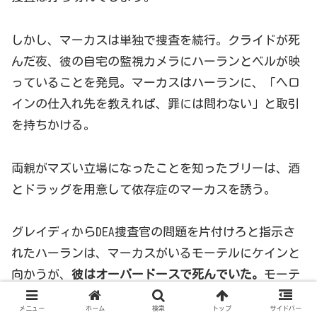
しかし、マーカスは単独で捜査を続行。クライドが死
んだ夜、彼の自宅の監視カメラにハーランとベルが映
っていることを発見。マーカスはハーランに、「ヘロ
インの仕入れ先を教えれば、罪には問わない」と取引
を持ちかける。
両親がマズい立場になったことを知ったブリーは、酒
とドラッグを用意して依存症のマーカスを誘う。
グレイディからDEA捜査官の問題を片付けろと指示さ
れたハーランは、マーカスがいるモーテルにケインと
向かうが、
彼はオーバードースで死んでいた。
モーテ
ルからの帰り、ケインはハイになって道路に倒れてい
メニュー
ホーム
検索
トップ
サイドバー
るブリーを発見。ケインは自宅へ姉を連れて帰って介