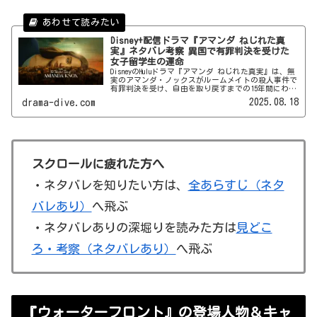
Disney+配信ドラマ『アマンダ ねじれた真
実』ネタバレ考察 異国で有罪判決を受けた
女子留学生の運命
DisneyのHuluドラマ『アマンダ ねじれた真実』は、無
実のアマンダ・ノックスがルームメイトの殺人事件で
有罪判決を受け、自由を取り戻すまでの15年間にわた
る苦難の実話を描くシリーズ。この記事ではキャスト
2025.08.18
drama-dive.com
やあらすじの紹介に加え、ネタバレなしの感想とネタ
バレありの考察でダイブインしていきます♪
スクロールに疲れた方へ
・ネタバレを知りたい方は、
全あらすじ（ネタ
バレあり）
へ飛ぶ
・ネタバレありの深堀りを読みた方は
見どこ
ろ・考察（ネタバレあり）
へ飛ぶ
『ウォーターフロント』の登場人物＆キャ