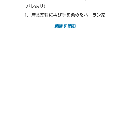
バレあリ）
麻薬密輸に再び手を染めたハーラン家
麻薬捜査局に協力するブリー
続きを読む
クライドとの確執
ブリーの策略
45日後に迫った差し押さえ
サイコパスなグレイディ
グレイディの報復
救出劇と逆転のラスト
『ウォーターフロント』の見どころ・考察
（ネタバレあり）
実話に着想を得たストーリー
罪と再生が交差する血縁ドラマ
バッドアスに変貌したケイン
優勝キャラはグレイディ