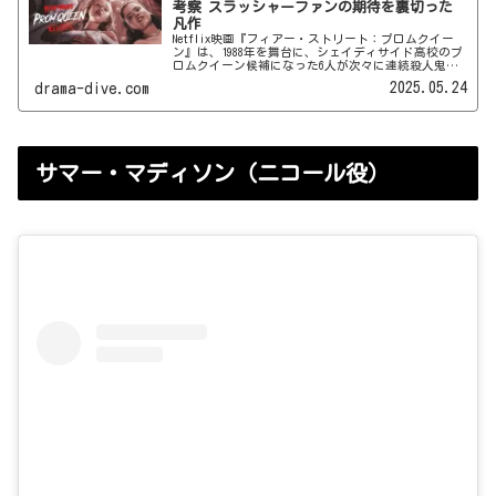
考察 スラッシャーファンの期待を裏切った
凡作
Netflix映画『フィアー・ストリート：プロムクイー
ン』は、1988年を舞台に、シェイディサイド高校のプ
ロムクイーン候補になった6人が次々に連続殺人鬼に
襲われる……というストーリー。『フィアー・ストリ
2025.05.24
drama-dive.com
ート』シリーズ第4弾となる本作で何が起きるのか、
キャスト紹介やあらすじを交えながら、ネタバレあ
り・なしで考察していきます♪
サマー・マディソン（ニコール役）