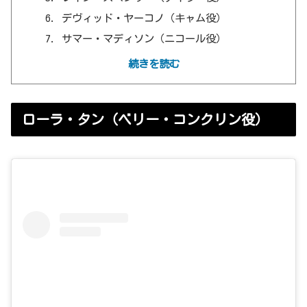
デヴィッド・ヤーコノ（キャム役）
サマー・マディソン（ニコール役）
ジャッキー・チョン（ローレル・コンクリン
続きを読む
役）
レイチェル・ブランチャード（スザンナ役）
ローラ・タン（ベリー・コンクリン役）
トム・エヴェレット・スコット（アダム・フ
ィッシャー役）
キーラ・セジウィック（ジュリア役）
【報告】YouTubeを始めました！