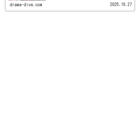
トの恋愛事情を徹底調査して、カップル情報をまとめ
2025.10.27
drama-dive.com
てご紹介します♪※本記事は、2025年10月時点の情報
です。...