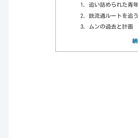
追い詰められた青
銃流通ルートを追
ムンの過去と計画
高校での銃襲撃事
続
浮かび上がる黒幕
所長との別れ
ムンの最期とイの
『トリガー』の見どこ
“銃”を通して描
銃というメタファ
悲劇が分かつ二つ
アメリカにおける
『トリガー』のまとめ