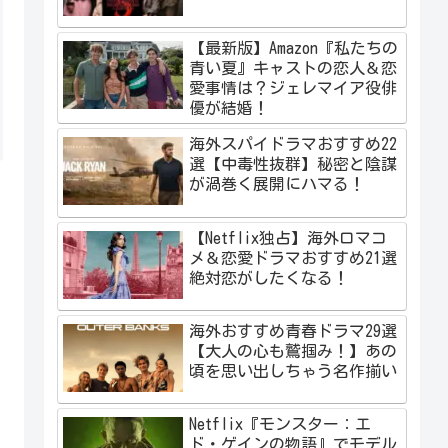
【最新版】Amazon『私たちの
青い夏』キャストの恋人＆恋
愛事情は？ジェレマイア役俳
優が結婚！
海外スパイドラマおすすめ22
選【中毒性抜群】秘密と陰謀
が渦巻く展開にハマる！
【Netflix独占】海外ロマコ
メ＆恋愛ドラマおすすめ21選
絶対恋がしたくなる！
海外おすすめ青春ドラマ29選
【大人の心も鷲掴み！】あの
頃を思い出しちゃう名作揃い
Netflix『モンスター：エ
ド・ゲインの物語』でモデル