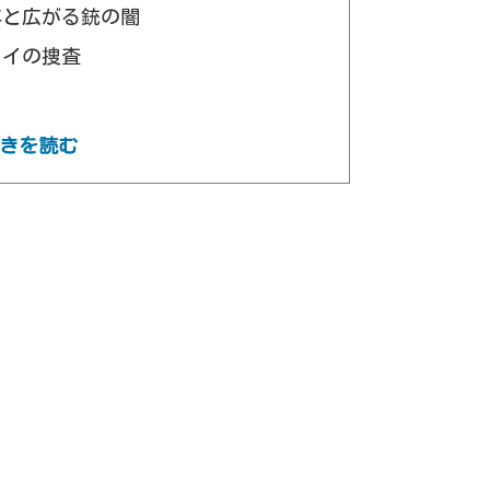
年と広がる銃の闇
うイの捜査
件
きを読む
と銃流通の真相
再出発
ろ・考察（ネタバレあり）
く社会と人間ドラマ
ーが映し出す現代韓国のリアル
の道
銃社会ドラマの可能性と課題