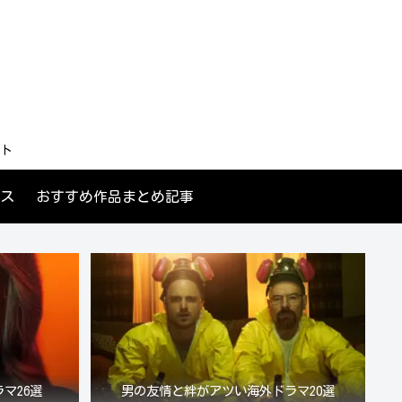
ト
ス
おすすめ作品まとめ記事
マ26選
男の友情と絆がアツい海外ドラマ20選