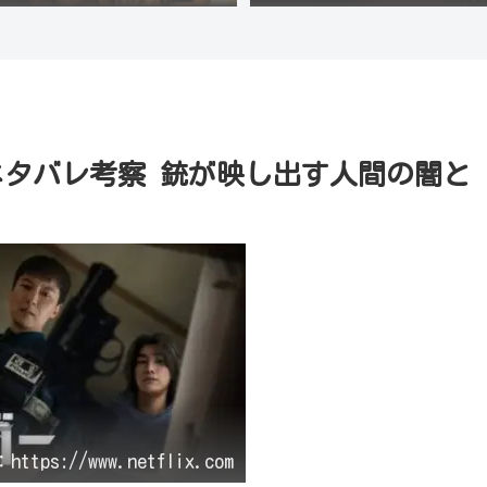
』ネタバレ考察 銃が映し出す人間の闇と
tps://www.netflix.com