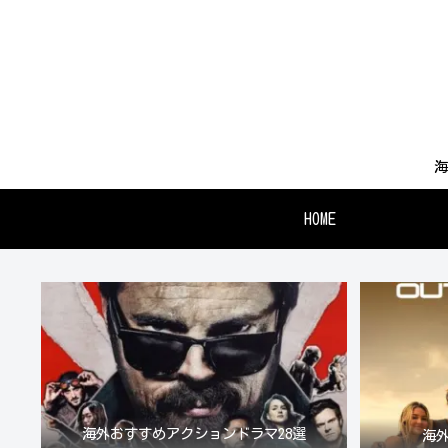
海
HOME
海外おすすめアクションドラマ28選
海外