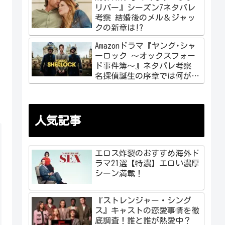
リバー』シーズン7ネタバレ
考察 結婚後のメル＆ジャッ
クの新章は!?
Amazonドラマ『ヤング･シャ
ーロック ～オックスフォー
ド事件簿～』ネタバレ考察
名探偵誕生の序章では何が起
こる!?
人気記事
エロス炸裂のおすすめ海外ド
ラマ21選【特濃】エロい濃厚
シーン満載！
『ストレンジャー・シング
ス』キャストの恋愛事情を徹
底調査！誰と誰が熱愛中？