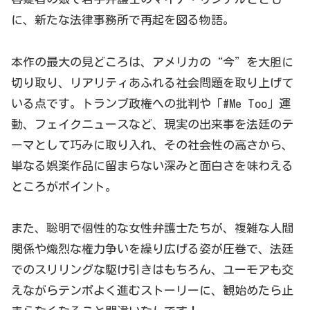
に、新たな法律事務所で再起を図る物語。
本作の最大の見どころは、アメリカの“今”を大胆に
切り取り、リアリティあふれる社会問題を取り上げて
いる点です。
トランプ政権への批判や「#Me Too」運
動、フェイクニュースなど、現実の出来事を法廷のテ
ーマとして巧みに取り入れ、その社会性の高さから、
単なる娯楽作品に留まらない深みと面白さ
を味わえる
ところがポイント。
また、聡明で個性的な女性弁護士たち
が、複雑な人間
関係や熾烈な権力争いを繰り広げる姿が圧巻で、法廷
でのスリリングな駆け引きはもちろん、ユーモアも交
えながらテンポよく進むストーリーに、観始めたら止