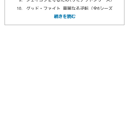
グッド・ファイト 華麗なる逆転（全6シーズ
ン）
続きを読む
アメリカン・クライム・ストーリー／O・J・
シンプソン事件(リミテッドシリーズ）
ダメージ（全5シーズン）
Your Honor／追い詰められた判事(全2シーズ
ン）
デアデビル（全3シーズン）
ザ・ステアケース -偽りだらけの真実-(リミ
テッドシリーズ）
エスクワイア：弁護士になりたい弁護士（リ
ミテッドシリーズ）