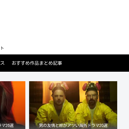
ト
ス
おすすめ作品まとめ記事
マ26選
男の友情と絆がアツい海外ドラマ20選