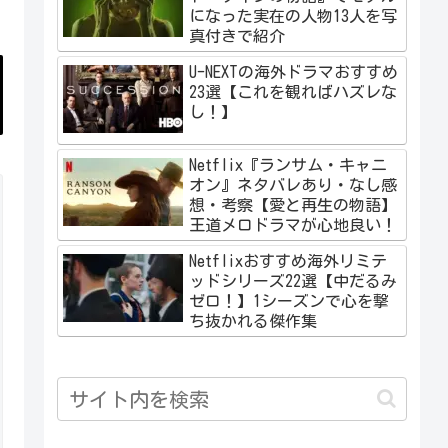
になった実在の人物13人を写
真付きで紹介
U-NEXTの海外ドラマおすすめ
23選【これを観ればハズレな
し！】
Netflix『ランサム・キャニ
オン』ネタバレあり・なし感
想・考察【愛と再生の物語】
王道メロドラマが心地良い！
Netflixおすすめ海外リミテ
ッドシリーズ22選【中だるみ
ゼロ！】1シーズンで心を撃
ち抜かれる傑作集