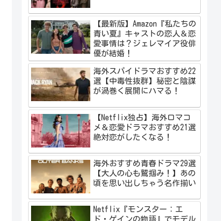
【最新版】Amazon『私たちの
青い夏』キャストの恋人＆恋
愛事情は？ジェレマイア役俳
優が結婚！
海外スパイドラマおすすめ22
選【中毒性抜群】秘密と陰謀
が渦巻く展開にハマる！
【Netflix独占】海外ロマコ
メ＆恋愛ドラマおすすめ21選
絶対恋がしたくなる！
海外おすすめ青春ドラマ29選
【大人の心も鷲掴み！】あの
頃を思い出しちゃう名作揃い
Netflix『モンスター：エ
ド・ゲインの物語』でモデル