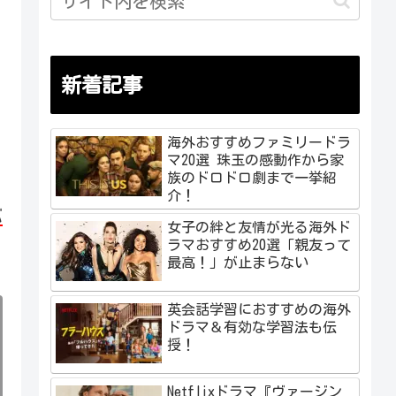
新着記事
海外おすすめファミリードラ
マ20選 珠玉の感動作から家
族のドロドロ劇まで一挙紹
介！
バ
女子の絆と友情が光る海外ド
ラマおすすめ20選「親友って
最高！」が止まらない
英会話学習におすすめの海外
ドラマ＆有効な学習法も伝
授！
Netflixドラマ『ヴァージン