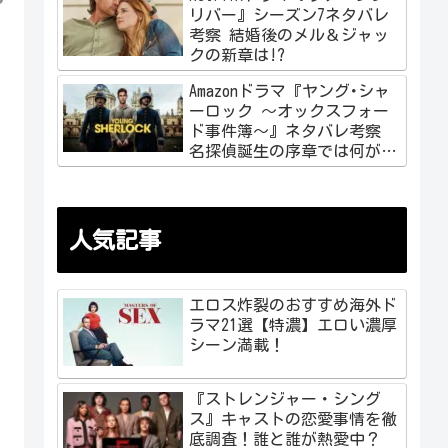
リバー』シーズン7ネタバレ
考察 結婚後のメル＆ジャッ
クの新章は!?
Amazonドラマ『ヤング･シャ
ーロック ～オックスフォー
ド事件簿～』ネタバレ考察
名探偵誕生の序章では何が起
こる!?
人気記事
エロス炸裂のおすすめ海外ド
ラマ21選【特濃】エロい濃厚
シーン満載！
『ストレンジャー・シング
ス』キャストの恋愛事情を徹
底調査！誰と誰が熱愛中？