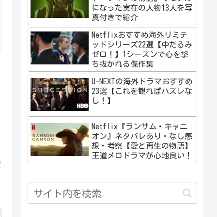
になった実在の人物13人を写
真付きで紹介
Netflixおすすめ海外リミテ
ッドシリーズ22選【中だるみ
ゼロ！】1シーズンで心を撃
ち抜かれる傑作集
ク
U-NEXTの海外ドラマおすすめ
23選【これを観ればハズレな
し！】
Netflix『ランサム・キャニ
オン』ネタバレあり・なし感
想・考察【愛と再生の物語】
王道メロドラマが心地良い！
ま