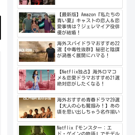
【最新版】Amazon『私たちの
青い夏』キャストの恋人＆恋
愛事情は？ジェレマイア役俳
優が結婚！
海外スパイドラマおすすめ22
選【中毒性抜群】秘密と陰謀
が渦巻く展開にハマる！
【Netflix独占】海外ロマコ
メ＆恋愛ドラマおすすめ21選
絶対恋がしたくなる！
海外おすすめ青春ドラマ29選
【大人の心も鷲掴み！】あの
頃を思い出しちゃう名作揃い
Netflix『モンスター：エ
ド・ゲインの物語』でモデル