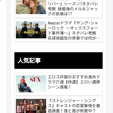
リバー』シーズン7ネタバレ
考察 結婚後のメル＆ジャッ
クの新章は!?
Amazonドラマ『ヤング･シャ
ーロック ～オックスフォー
ド事件簿～』ネタバレ考察
名探偵誕生の序章では何が起
こる!?
人気記事
エロス炸裂のおすすめ海外ド
ラマ21選【特濃】エロい濃厚
シーン満載！
『ストレンジャー・シング
ス』キャストの恋愛事情を徹
底調査！誰と誰が熱愛中？