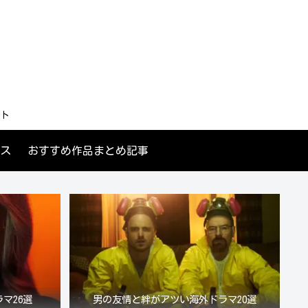
ト
ス
おすすめ作品まとめ記事
マ26選
男の友情と絆がアツい海外ドラマ20選