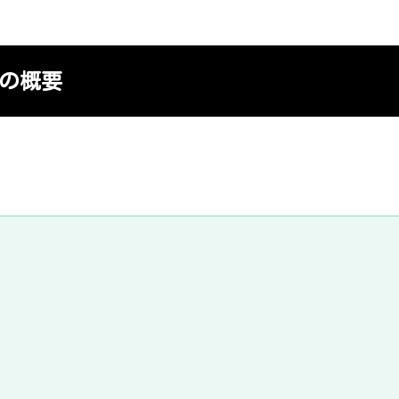
ズン2のまとめ
した！
のおすすめ3作品
の概要