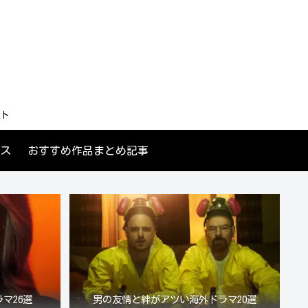
ト
ス
おすすめ作品まとめ記事
マ26選
男の友情と絆がアツい海外ドラマ20選