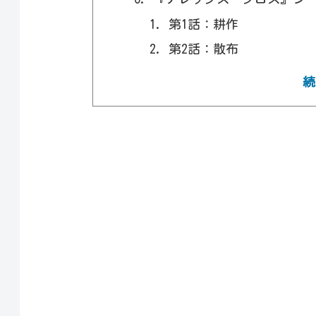
第1話：耕作
第2話：散布
第3話：施肥
続
第4話：硬化
第5話：誘引
第6話：収穫
第7話：選別
第8話：焼却
『アレックス・クロス』シー
私刑者ルスに共感してし
ルスはヒーローか、それ
なぜクロスは「勝ったの