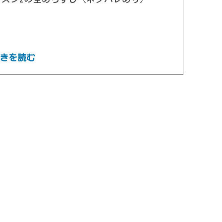
きを読む
ズン2の見どころ・考察（ネタバレあり）
まう理由
とも怪物か？
に敗北した」のか？