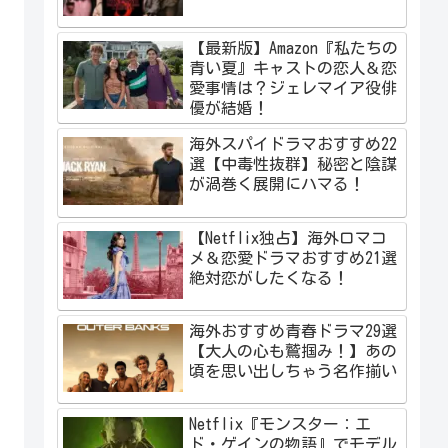
【最新版】Amazon『私たちの
青い夏』キャストの恋人＆恋
愛事情は？ジェレマイア役俳
優が結婚！
海外スパイドラマおすすめ22
選【中毒性抜群】秘密と陰謀
が渦巻く展開にハマる！
【Netflix独占】海外ロマコ
メ＆恋愛ドラマおすすめ21選
絶対恋がしたくなる！
海外おすすめ青春ドラマ29選
【大人の心も鷲掴み！】あの
頃を思い出しちゃう名作揃い
Netflix『モンスター：エ
ド・ゲインの物語』でモデル