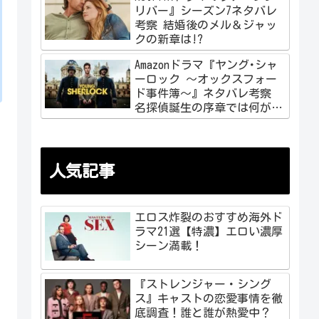
リバー』シーズン7ネタバレ
考察 結婚後のメル＆ジャッ
クの新章は!?
Amazonドラマ『ヤング･シャ
ーロック ～オックスフォー
ド事件簿～』ネタバレ考察
名探偵誕生の序章では何が起
こる!?
人気記事
エロス炸裂のおすすめ海外ド
ラマ21選【特濃】エロい濃厚
シーン満載！
『ストレンジャー・シング
ス』キャストの恋愛事情を徹
底調査！誰と誰が熱愛中？