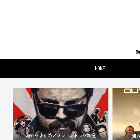
海
HOME
海外おすすめアクションドラマ28選
海外