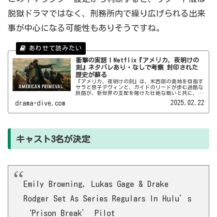
脱獄ドラマではなく、刑務所内で繰り広げられる出来
事が中心になる可能性もありそうですね。
衝撃の実話！Netflix『アメリカ、夜明けの
刻』ネタバレあり・なしで考察 封印された
歴史が蘇る
『アメリカ、夜明けの刻』は、米西部の奥地を目指す
サラと息子デヴィンと、ガイドのリードが歩む過酷な
旅路が、新世界の支配を賭けた壮絶な戦いと共に、激
しいバイオレンスをもって描かれる西部劇シリーズ。
2025.02.22
drama-dive.com
このドラマで起こるのか、ネタバレあり・なしで考察
していきます。
キャスト3名が決定
Emily Browning, Lukas Gage & Drake
Rodger Set As Series Regulars In Hulu’s
‘Prison Break’ Pilot