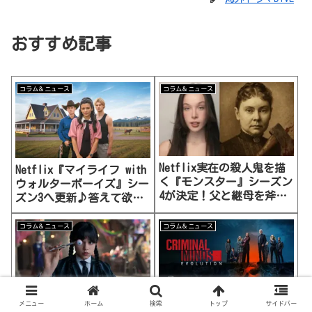
おすすめ記事
コラム＆ニュース
コラム＆ニュース
Netflix実在の殺人鬼を描
Netflix『マイライフ with
く『モンスター』シーズン
ウォルターボーイズ』シー
4が決定！父と継母を斧で
ズン3へ更新♪答えて欲し
殺した娘リジー・ボーデン
い7つの疑問 三角関係はど
事件がテーマに
うなる!?
コラム＆ニュース
コラム＆ニュース
メニュー
ホーム
検索
トップ
サイドバー
Netflix『ウェンズデー』
Disney+配信『クリミナ