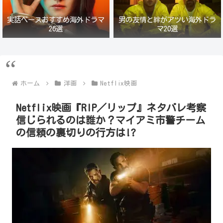
実話ベースおすすめ海外ドラマ
男の友情と絆がアツい海外ドラ
26選
マ20選
ホーム
洋画
Netflix映画
Netflix映画『RIP／リップ』ネタバレ考察
信じられるのは誰か？マイアミ市警チーム
の信頼の裏切りの行方は!?