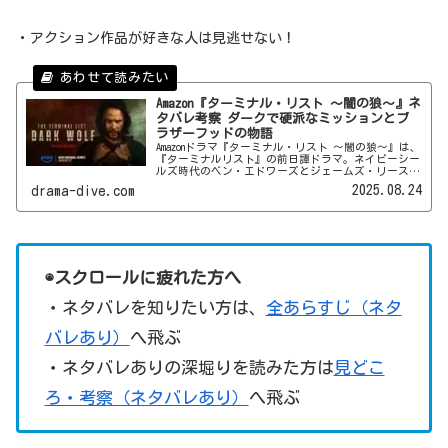
・アクション作品が好きな人は見逃せない！
Amazon『ターミナル・リスト ～闇の狼～』ネ
タバレ考察 ダークで硬派なミッションとブ
ラザーフッドの物語
Amazonドラマ『ターミナル・リスト ～闇の狼～』は、
『ターミナルリスト』の前日譚ドラマ。ネイビーシー
ルズ時代のベン・エドワーズとジェームズ・リースが
描かれる本作で何が起きるのか、ネタバレなしの感想
2025.08.24
drama-dive.com
とネタバレありの考察でダイブイン！
◉スクロールに疲れた方へ
・ネタバレを知りたい方は、
全あらすじ（ネタ
バレあり）
へ飛ぶ
・ネタバレありの深堀りを読みた方は
見どこ
ろ・考察（ネタバレあり）
へ飛ぶ