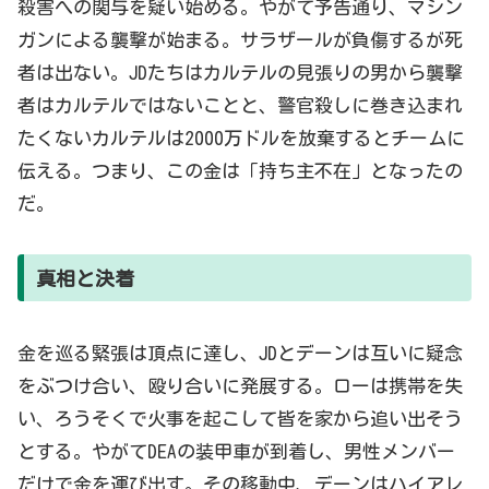
殺害への関与を疑い始める。やがて予告通り、マシン
ガンによる襲撃が始まる。サラザールが負傷するが死
者は出ない。JDたちはカルテルの見張りの男から襲撃
者はカルテルではないことと、警官殺しに巻き込まれ
たくないカルテルは2000万ドルを放棄するとチームに
伝える。つまり、この金は「持ち主不在」となったの
だ。
真相と決着
金を巡る緊張は頂点に達し、JDとデーンは互いに疑念
をぶつけ合い、殴り合いに発展する。ローは携帯を失
い、ろうそくで火事を起こして皆を家から追い出そう
とする。やがてDEAの装甲車が到着し、男性メンバー
だけで金を運び出す。その移動中、デーンはハイアレ