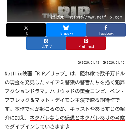
出展元：https://www.netflix.com
X
Bluesky
Facebook
はてブ
Pinterest
2026.01.13
2026.01.16
Netflix映画『RIP／リップ』は、隠れ家で数千万ドル
の現金を発見したマイアミ警察の警官たちを描く犯罪
アクションドラマ。ハリウッドの黄金コンビ、ベン・
アフレック＆マット・デイモン主演で贈る期待作で
す。本作で何が起こるのか、キャストやあらすじの紹
介に加え、
ネタバレなしの感想とネタバレありの考察
でダイブインしていきます♪