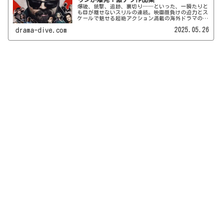
爆破、銃撃、追跡、裏切り──といった、一瞬たりと
も目が離せないスリルの連続。映画顔負けの迫力とス
ケールで魅せる超絶アクション満載の海外ドラマの世
界へようこそ！ 今回は、年間100本以上の海外ドラマ
2025.05.26
drama-dive.com
を視聴している筆者が、アドレナリン全開でイッキ見
必至の28作品を厳選してご紹介します♪