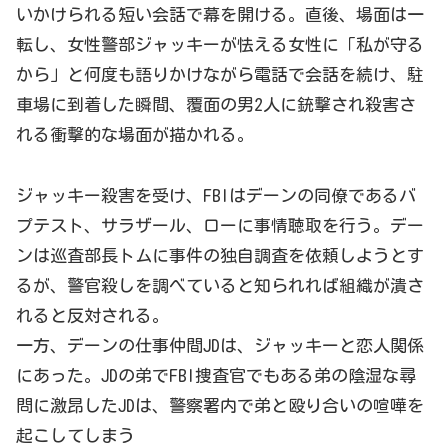
いかけられる短い会話で幕を開ける。直後、場面は一
転し、女性警部ジャッキーが怯える女性に「私が守る
から」と何度も語りかけながら電話で会話を続け、駐
車場に到着した瞬間、覆面の男2人に銃撃され殺害さ
れる衝撃的な場面が描かれる。
ジャッキー殺害を受け、FBIはデーンの同僚であるバ
プテスト、サラザール、ローに事情聴取を行う。デー
ンは巡査部長トムに事件の独自調査を依頼しようとす
るが、警官殺しを調べていると知られれば組織が潰さ
れると反対される。
一方、デーンの仕事仲間JDは、ジャッキーと恋人関係
にあった。JDの弟でFBI捜査官でもある弟の陰湿な尋
問に激昂したJDは、警察署内で弟と殴り合いの喧嘩を
起こしてしまう